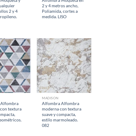
 Moqueta y
Alfombra Moqueta en
ualquier
2 y 4 metros ancho,
llos 2 y 4
Poliamida, cortes a
propileno.
medida. LISO
MADISON
 Alfombra
Alfombra Alfombra
con textura
moderna con textura
ompacta,
suave y compacta,
eométricos.
estilo marmoleado.
082