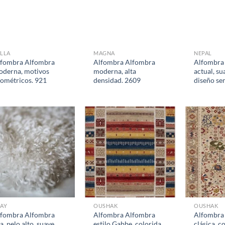
LLA
MAGNA
NEPAL
lfombra Alfombra
Alfombra Alfombra
Alfombra
oderna, motivos
moderna, alta
actual, su
ométricos. 921
densidad. 2609
diseño sem
LAY
OUSHAK
OUSHAK
lfombra Alfombra
Alfombra Alfombra
Alfombra
sa, pelo alto, suave.
estilo Gabbe, colorida.
clásica, c