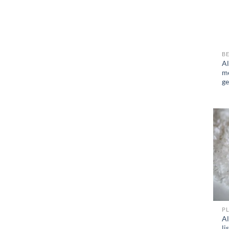
BE
A
m
ge
P
A
li