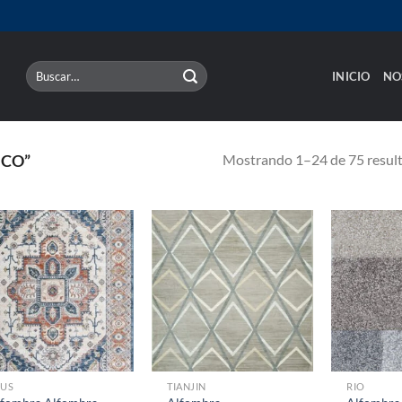
Buscar
INICIO
NO
por:
Mostrando 1–24 de 75 resul
ICO”
EUS
TIANJIN
RIO