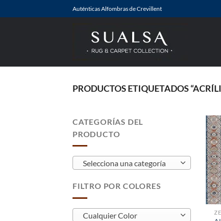
Saltar
Auténticas Alfombras de Crevillent
al
contenido
PRODUCTOS ETIQUETADOS “ACRÍL
CATEGORÍAS DEL
PRODUCTO
Selecciona una categoría
FILTRO POR COLORES
Z
Cualquier Color