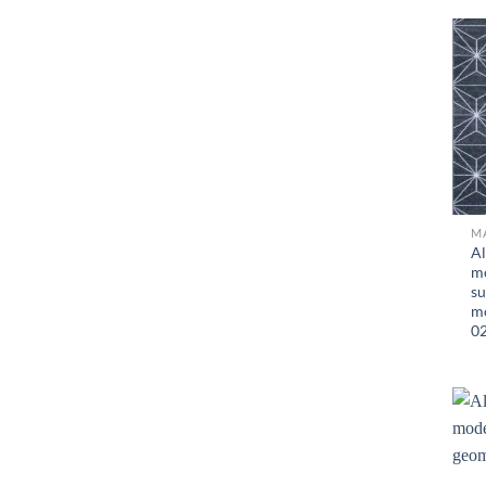
M
A
mo
su
mo
0