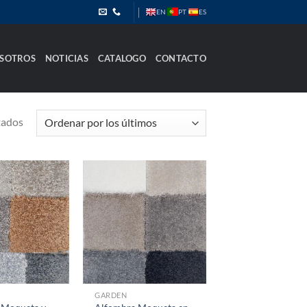
PT
EN
ES
SOTROS
NOTICIAS
CATALOGO
CONTACTO
Ordenado
tados
por
los
últimos
GARDEN