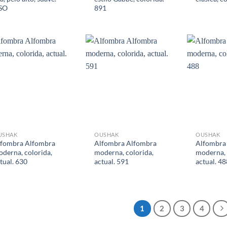
ISO
891
USHAK
OUSHAK
OUSHAK
lfombra Alfombra
Alfombra Alfombra
Alfombra
derna, colorida,
moderna, colorida,
moderna, 
tual. 630
actual. 591
actual. 48
1
2
3
4