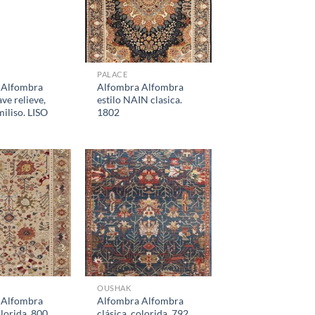
PALACE
 Alfombra
Alfombra Alfombra
ave relieve,
estilo NAIN clasica.
iliso. LISO
1802
OUSHAK
 Alfombra
Alfombra Alfombra
olorida. 800
clásica, colorida. 792