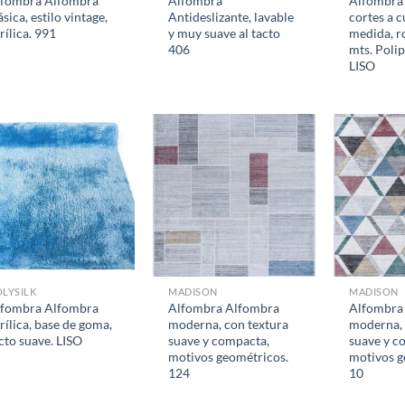
lfombra Alfombra
Alfombra
Alfombra
ásica, estilo vintage,
Antideslizante, lavable
cortes a c
rílica. 991
y muy suave al tacto
medida, ro
406
mts. Poli
LISO
LYSILK
MADISON
MADISON
lfombra Alfombra
Alfombra Alfombra
Alfombra
rílica, base de goma,
moderna, con textura
moderna, 
cto suave. LISO
suave y compacta,
suave y c
motivos geométricos.
motivos g
124
10