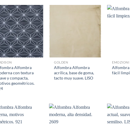
ADISON
GOLDEN
EMOZIONI
lfombra Alfombra
Alfombra Alfombra
Alfombra 
derna con textura
acrílica, base de goma,
fácil lim
ave y compacta,
tacto muy suave. LISO
tivos geométricos.
24