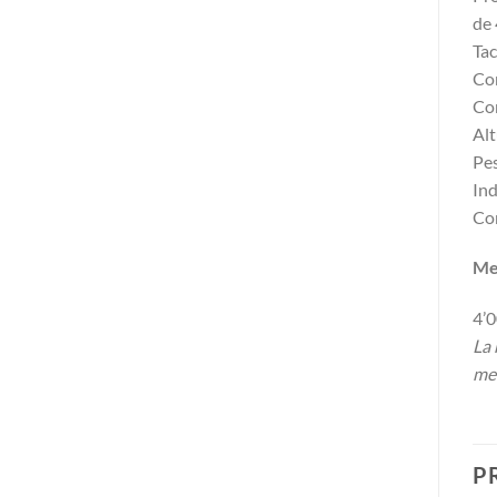
de 
Tac
Con
Com
Alt
Pes
Ind
Con
Me
4’0
La 
med
P