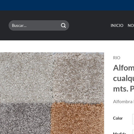
Buscar
INICIO
NO
por:
RIO
Alfom
cualqu
mts. 
Alfombra 
Color