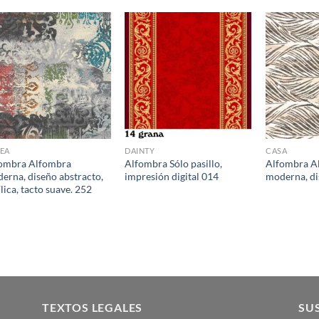
EA
DAINTY
CASA
ombra Alfombra
Alfombra Sólo pasillo,
Alfombra A
erna, diseño abstracto,
impresión digital 014
moderna, di
ílica, tacto suave. 252
TEXTOS LEGALES
SUS