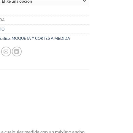
70A
RIO
crílico
,
MOQUETA Y CORTES A MEDIDA
 a cualquier medida con un máximo ancho