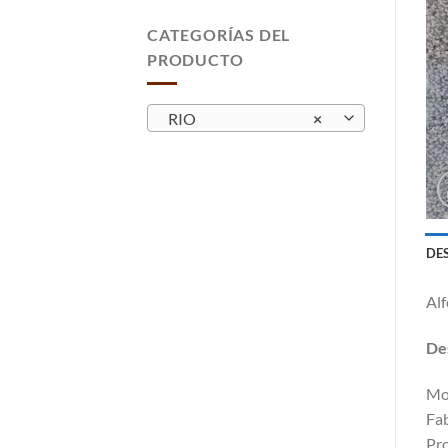
CATEGORÍAS DEL
PRODUCTO
RIO
×
DE
Alf
Des
Moq
Fab
Pro