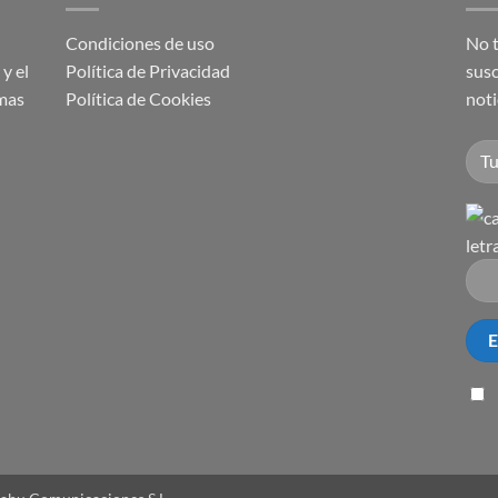
Condiciones de uso
No t
y el
Política de Privacidad
susc
imas
Política de Cookies
noti
letr