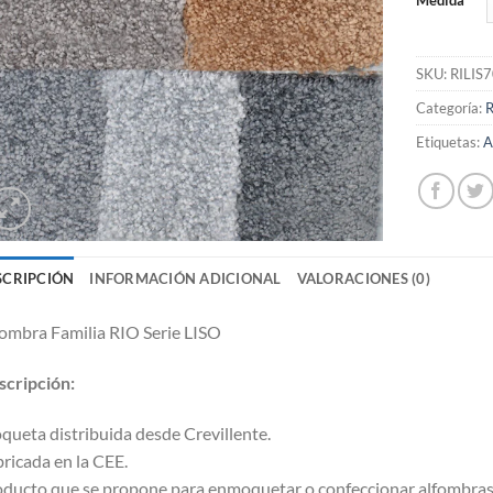
Medida
SKU:
RILIS
Categoría:
Etiquetas:
A
SCRIPCIÓN
INFORMACIÓN ADICIONAL
VALORACIONES (0)
ombra Familia RIO Serie LISO
cripción:
ueta distribuida desde Crevillente.
ricada en la CEE.
ducto que se propone para enmoquetar o confeccionar alfombras