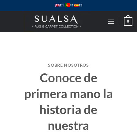
Saltar
PT
EN
ES
al
contenido
0
SOBRE NOSOTROS
Conoce de
primera mano la
historia de
nuestra