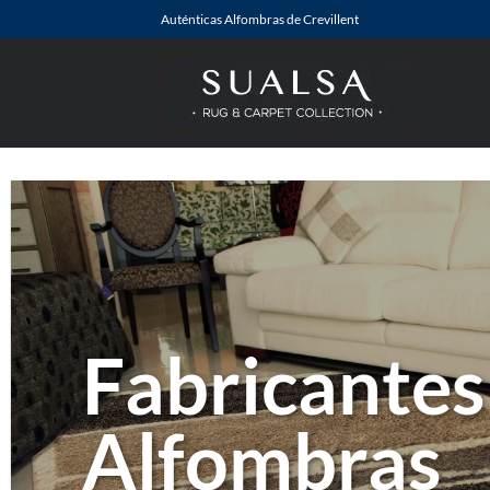
Saltar
Auténticas Alfombras de Crevillent
al
contenido
Fabricantes
Alfombras