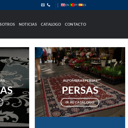
PT
EN
ES
SOTROS
NOTICIAS
CATALOGO
CONTACTO
NAS
ALFOMBRAS PERSAS
AS
PERSAS
IR AL CATÁLOGO