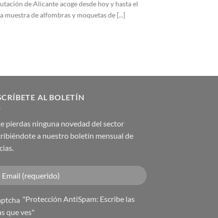
utación de Alicante acoge desde hoy y hasta el
 muestra de alfombras y moquetas de [...]
CRÍBETE AL BOLETÍN
e pierdas ninguna novedad del sector
ribiéndote a nuestro boletín mensual de
cias.
"Protección AntiSpam: Escribe las
as que ves"