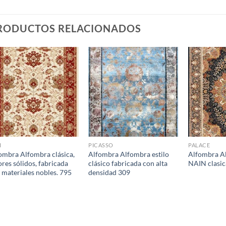
RODUCTOS RELACIONADOS
I
PICASSO
PALACE
ombra Alfombra clásica,
Alfombra Alfombra estilo
Alfombra Al
ores sólidos, fabricada
clásico fabricada con alta
NAIN clasic
 materiales nobles. 795
densidad 309