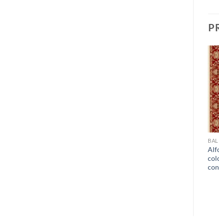
P
PERSIA
PICASSO
BAL
Alfombra Alfombra estilo
Alfombra Alfombra estilo
Alf
NAIN, clásica, fabricada con
clásico fabricada con alta
col
materiales nobles. 872
densidad 887
con