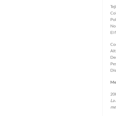
Tej
Col
Pol
No 
El 
Co
Alt
De
Pes
Dis
Me
20
La 
med