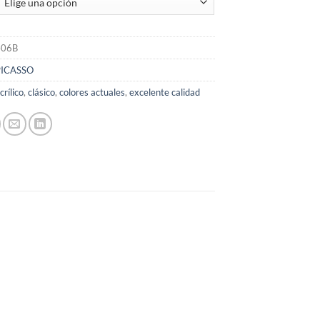
406B
PICASSO
crílico
,
clásico
,
colores actuales
,
excelente calidad