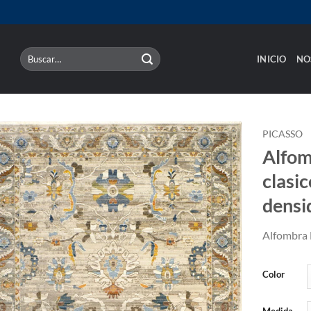
Buscar
INICIO
NO
por:
PICASSO
Alfom
clasic
densi
Alfombra 
Color