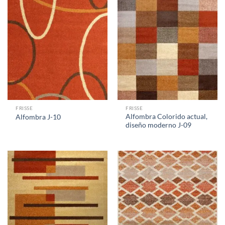
FRISSE
FRISSE
Alfombra Colorido actual,
Alfombra J-10
diseño moderno J-09