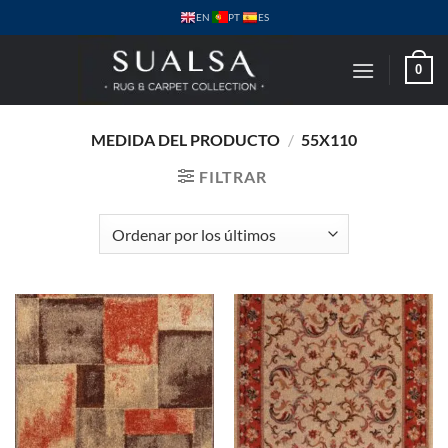
Saltar
PT
EN
ES
al
contenido
0
MEDIDA DEL PRODUCTO
/
55X110
FILTRAR