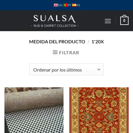
Saltar
PT
EN
ES
al
contenido
0
MEDIDA DEL PRODUCTO
/
1'20X
FILTRAR