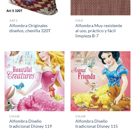
ART5
STAR
Alfombra Originales
Alfombra Muy resistente
diseños, chenilla 320T
al uso, práctico y fácil
limpieza B-7
STAMP
STAMP
Alfombra Diseño
Alfombra Diseño
tradicional Disney 119
tradicional Disney 115