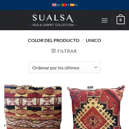
Saltar
PT
EN
ES
al
contenido
0
COLOR DEL PRODUCTO
/
UNICO
FILTRAR