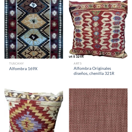
TUSCANY
ART5
Alfombra Originales
Alfombra 169X
diseños, chenilla 321R