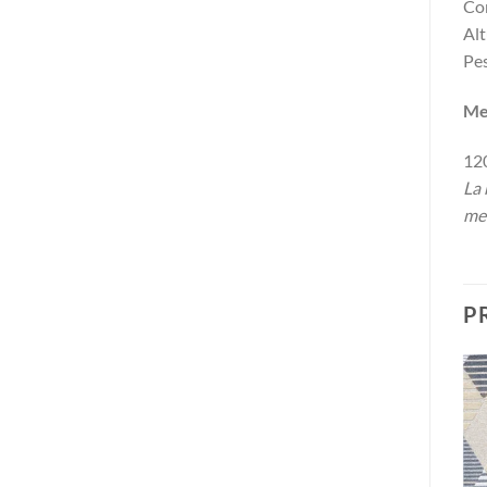
Co
Alt
Pes
Me
12
La 
med
P