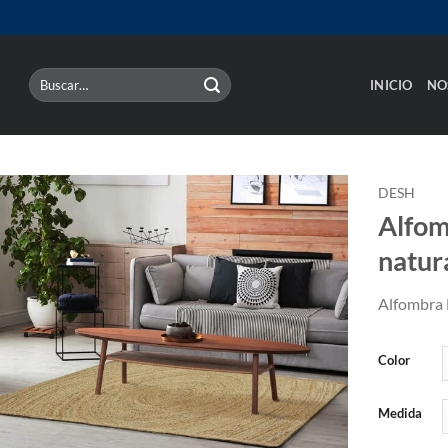
Buscar
INICIO
NO
por:
DESH
Alfom
natur
Alfombra 
Color
Medida