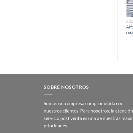
DESH
AG
Alfombra Artesanal, fibra
Alf
natural yute, reversible 687
res
SOBRE NOSOTROS
Somos una empresa comprometida con
nuestros clientes. Para nosotros, la atención 
servicio post venta es una de nuestras máx
prioridades.