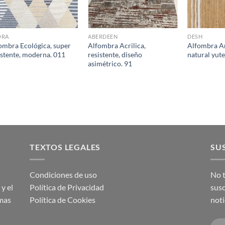
ORA
ABERDEEN
DESH
ombra Ecológica, super
Alfombra Acrilica,
Alfombra Ar
istente, moderna. 011
resistente, diseño
natural yute
asimétrico. 91
TEXTOS LEGALES
SUS
Condiciones de uso
No t
y el
Política de Privacidad
susc
imas
Política de Cookies
noti