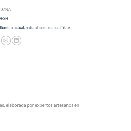
607NA
DESH
lfombra actual
,
natural
,
semi manual
,
Yute
les, elaborada por expertos artesanos en
.