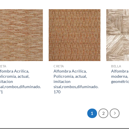
RETA
CRETA
BELLA
fombra Acrilica,
Alfombra Acrilica,
Alfombra
licromia, actual,
Policromia, actual,
moderna,
itacion
imitacion
geométric
sal,rombos,difuminado.
sisal,rombos,difuminado.
71
170
1
2