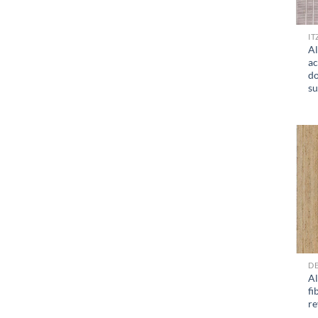
IT
A
ac
do
su
D
Al
fi
re