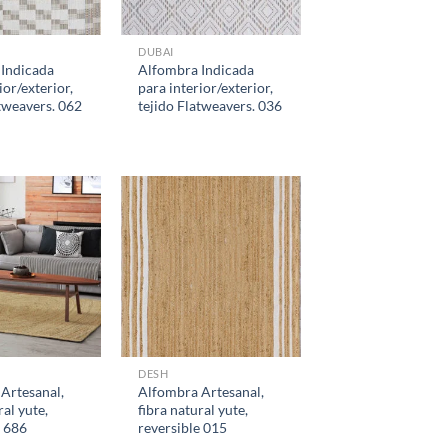
DUBAI
Indicada
Alfombra Indicada
ior/exterior,
para interior/exterior,
atweavers. 062
tejido Flatweavers. 036
DESH
Artesanal,
Alfombra Artesanal,
ral yute,
fibra natural yute,
e 686
reversible 015