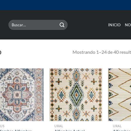
Buscar
INICIO
NO
por:
Mostrando 1–24 de 40 resul
0
EUS
URAL
URAL