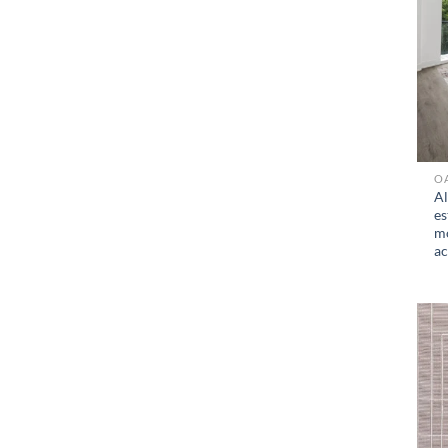
OA
A
es
m
ac