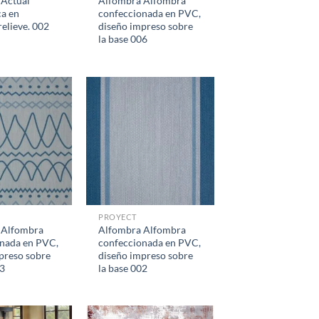
 Actual
Alfombra Alfombra
ca en
confeccionada en PVC,
relieve. 002
diseño impreso sobre
la base 006
PROYECT
 Alfombra
Alfombra Alfombra
nada en PVC,
confeccionada en PVC,
preso sobre
diseño impreso sobre
03
la base 002