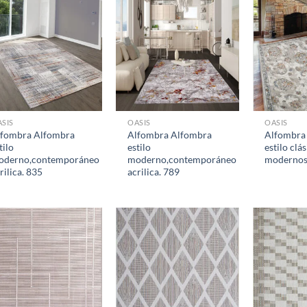
SIS
OASIS
OASIS
lfombra Alfombra
Alfombra Alfombra
Alfombra
tilo
estilo
estilo clá
oderno,contemporáneo
moderno,contemporáneo
modernos,
rilica. 835
acrilica. 789