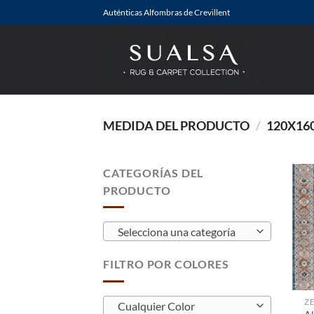
Saltar
Auténticas Alfombras de Crevillent
al
contenido
MEDIDA DEL PRODUCTO
/
120X16
CATEGORÍAS DEL
PRODUCTO
Selecciona una categoría
FILTRO POR COLORES
Z
Cualquier Color