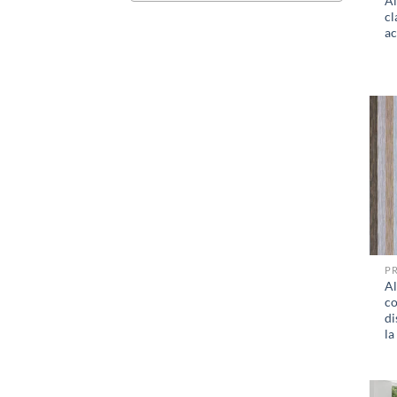
A
cl
ac
P
A
co
di
la