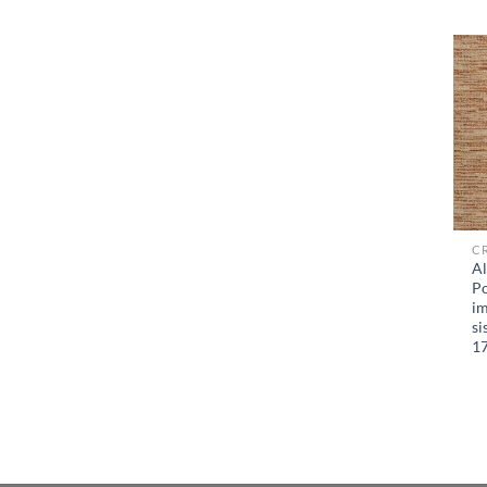
C
Al
Po
im
si
1