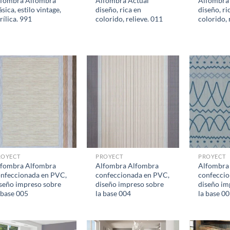
lfombra Alfombra
Alfombra Actual
Alfombra
ásica, estilo vintage,
diseño, rica en
diseño, ri
rílica. 991
colorido, relieve. 011
colorido, 
ROYECT
PROYECT
PROYECT
lfombra Alfombra
Alfombra Alfombra
Alfombra
nfeccionada en PVC,
confeccionada en PVC,
confeccio
seño impreso sobre
diseño impreso sobre
diseño im
 base 005
la base 004
la base 0