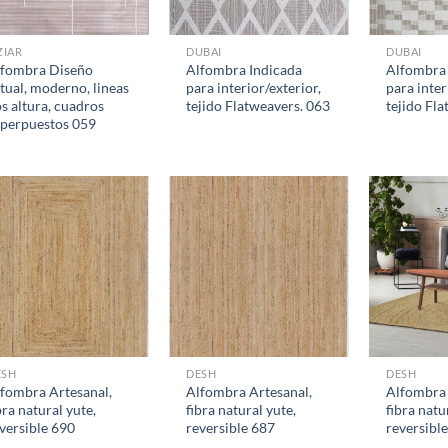
ZIAR
DUBAI
DUBAI
lfombra Diseño
Alfombra Indicada
Alfombra 
tual, moderno, lineas
para interior/exterior,
para inter
s altura, cuadros
tejido Flatweavers. 063
tejido Fl
perpuestos 059
ESH
DESH
DESH
fombra Artesanal,
Alfombra Artesanal,
Alfombra 
bra natural yute,
fibra natural yute,
fibra natu
versible 690
reversible 687
reversibl