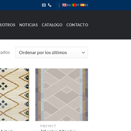
PT
EN
ES
SOTROS
NOTICIAS
CATALOGO
CONTACTO
Ordenado
tados
por
los
últimos
PROYECT