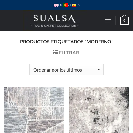
Saltar
PT
EN
ES
al
contenido
0
PRODUCTOS ETIQUETADOS “MODERNO”
FILTRAR