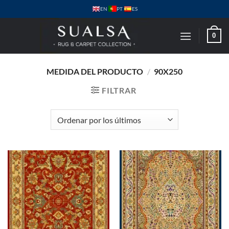
Saltar
PT
EN
ES
al
contenido
0
MEDIDA DEL PRODUCTO
/
90X250
FILTRAR