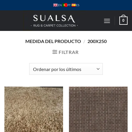
Saltar
PT
EN
ES
al
contenido
0
MEDIDA DEL PRODUCTO
/
200X250
FILTRAR