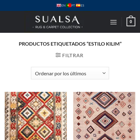
Saltar
PT
EN
ES
al
contenido
0
PRODUCTOS ETIQUETADOS “ESTILO KILIM”
FILTRAR