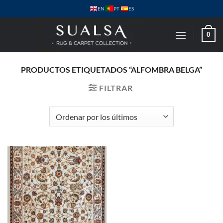
Saltar
PT
EN
ES
al
contenido
0
PRODUCTOS ETIQUETADOS “ALFOMBRA BELGA”
FILTRAR