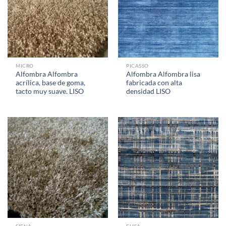
MICRO
PICASSO
Alfombra Alfombra
Alfombra Alfombra lisa
acrílica, base de goma,
fabricada con alta
tacto muy suave. LISO
densidad LISO