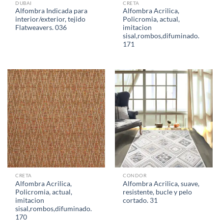
DUBAI
CRETA
Alfombra Indicada para
Alfombra Acrilica,
interior/exterior, tejido
Policromia, actual,
Flatweavers. 036
imitacion
sisal,rombos,difuminado.
171
CRETA
CONDOR
Alfombra Acrilica,
Alfombra Acrilica, suave,
Policromia, actual,
resistente, bucle y pelo
imitacion
cortado. 31
sisal,rombos,difuminado.
170