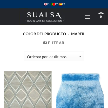
Saltar
PT
EN
ES
al
contenido
0
COLOR DEL PRODUCTO
/
MARFIL
FILTRAR