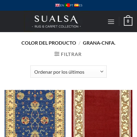
Saltar
PT
EN
ES
al
contenido
0
COLOR DEL PRODUCTO
/
GRANA-CNFA.
FILTRAR