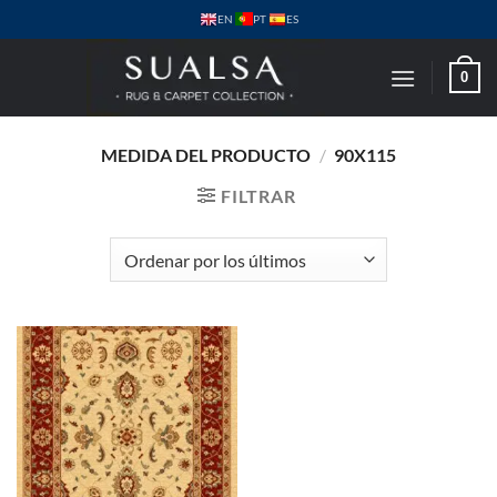
Saltar
PT
EN
ES
al
contenido
0
MEDIDA DEL PRODUCTO
/
90X115
FILTRAR