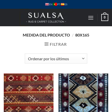
Saltar
PT
EN
ES
al
contenido
0
MEDIDA DEL PRODUCTO
/
80X165
FILTRAR