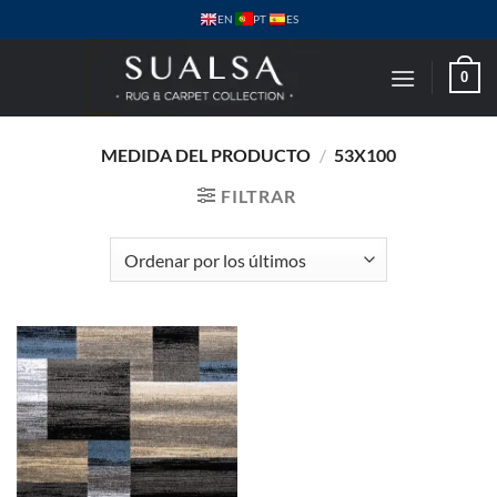
Saltar
PT
EN
ES
al
contenido
0
MEDIDA DEL PRODUCTO
/
53X100
FILTRAR