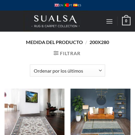
Saltar
PT
EN
ES
al
contenido
0
MEDIDA DEL PRODUCTO
/
200X280
FILTRAR