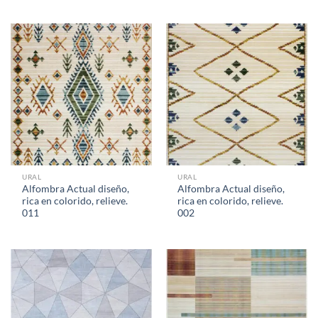
URAL
URAL
Alfombra Actual diseño,
Alfombra Actual diseño,
rica en colorido, relieve.
rica en colorido, relieve.
011
002