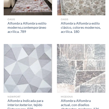
OASIS
OASIS
Alfombra Alfombra estilo
Alfombra Alfombra estilo
moderno,contemporáneo
clásico, colores modernos,
acrilica. 789
acrilica. 180
NEWPORT
MODENA
Alfombra Indicada para
Alfombra Alfombra
interior/exterior, tejido
actual, con diseños
Flatweavers. 029
abstractos, moderna. 136