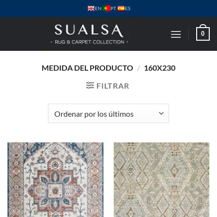
Saltar
PT
EN
ES
al
contenido
0
MEDIDA DEL PRODUCTO
/
160X230
FILTRAR