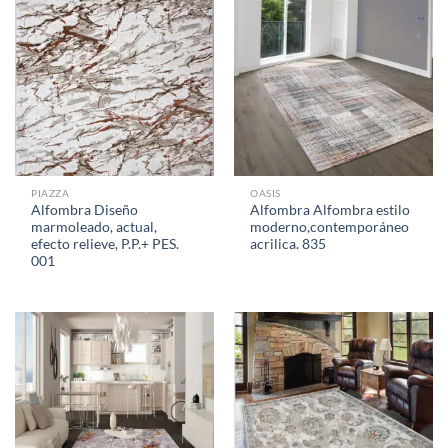
PIAZZA
OASIS
Alfombra Diseño
Alfombra Alfombra estilo
marmoleado, actual,
moderno,contemporáneo
efecto relieve, P.P.+ PES.
acrilica. 835
001