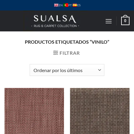
Saltar
PT
EN
ES
al
contenido
0
PRODUCTOS ETIQUETADOS “VINILO”
FILTRAR