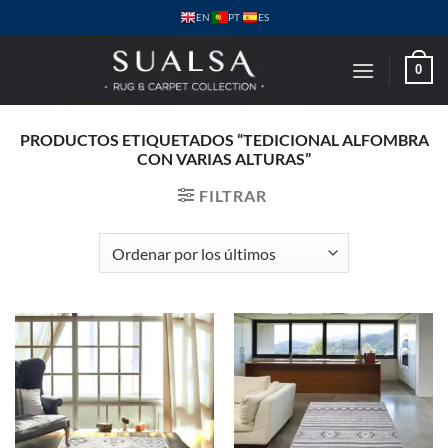
Saltar
PT
EN
ES
al
contenido
0
PRODUCTOS ETIQUETADOS “TEDICIONAL ALFOMBRA
CON VARIAS ALTURAS”
FILTRAR