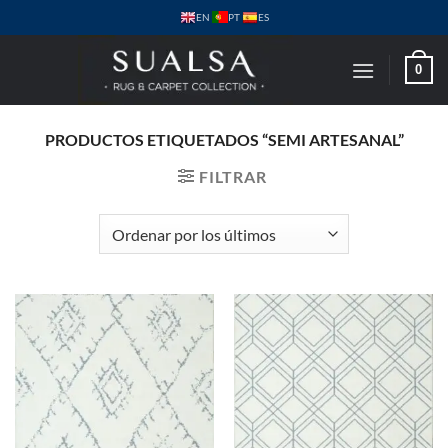
Saltar
PT
EN
ES
al
contenido
0
PRODUCTOS ETIQUETADOS “SEMI ARTESANAL”
FILTRAR