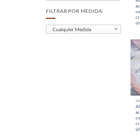
A
ac
FILTRAR POR MEDIDA:
co
cr
ún
Cualquier Medida
A
A
ac
co
cr
ún