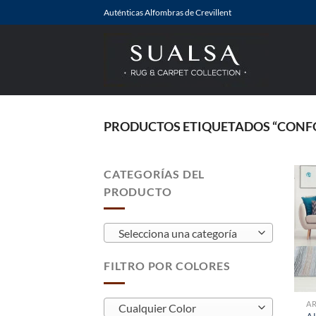
Saltar
Auténticas Alfombras de Crevillent
al
contenido
PRODUCTOS ETIQUETADOS “CONFO
CATEGORÍAS DEL
PRODUCTO
Selecciona una categoría
FILTRO POR COLORES
A
Cualquier Color