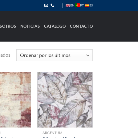
PT
EN
ES
SOTROS
NOTICIAS
CATALOGO
CONTACTO
Ordenado
tados
por
los
últimos
M
ARGENTUM