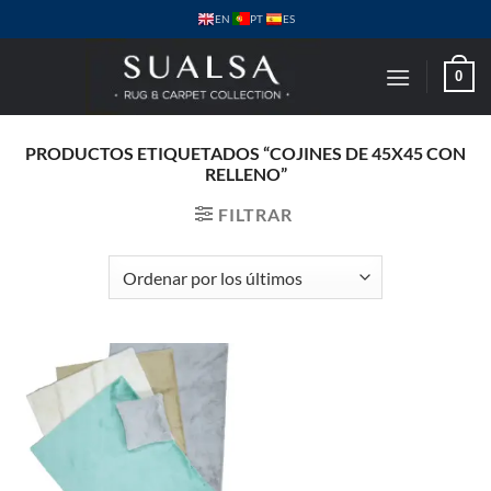
Saltar
PT
EN
ES
al
contenido
0
PRODUCTOS ETIQUETADOS “COJINES DE 45X45 CON
RELLENO”
FILTRAR