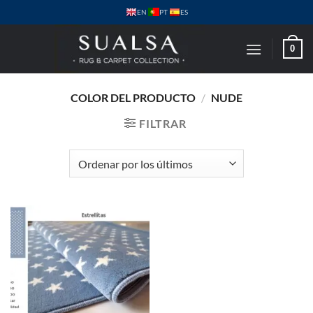
Saltar
PT
EN
ES
al
contenido
0
COLOR DEL PRODUCTO
/
NUDE
FILTRAR