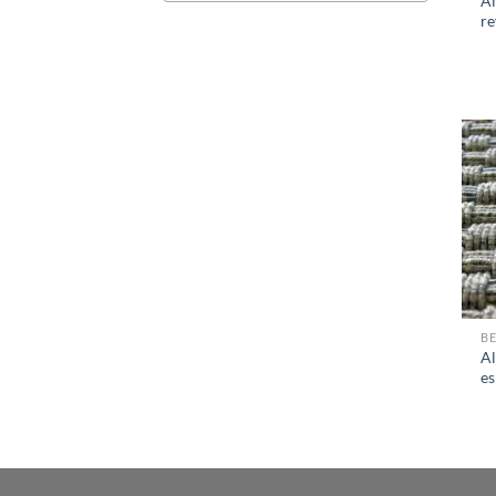
Al
re
B
A
es