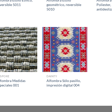
fombra Estilo Étnico,
Alfombra Estilo
Alfombra 
versible 5011
geométrico, reversible
Poliester,
5010
antidesliz
ESPOKE
DAINTY
lfombra Medidas
Alfombra Sólo pasillo,
peciales 001
impresión digital 004