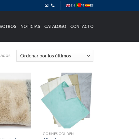
PT
EN
ES
SOTROS
NOTICIAS
CATALOGO
CONTACTO
Ordenado
tados
por
los
últimos
COJINES GOLDEN