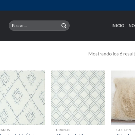
Buscar
INICIO
NO
por:
Mostrando los 6 resul
RANUS
URANUS
GOLDEN