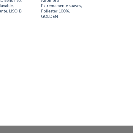
Diseño liso,
Alfombra
 lavable,
Extremamente suaves,
ante. LISO-B
Poliester 100%,
GOLDEN