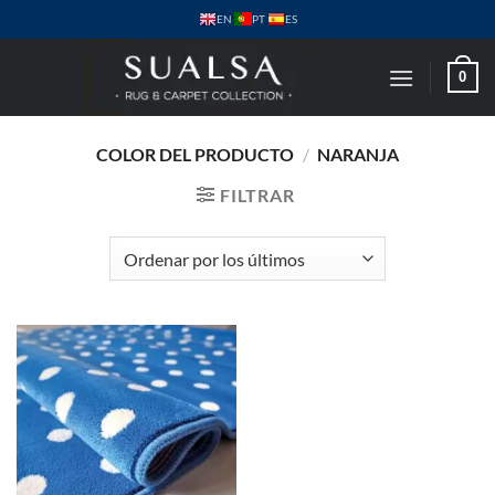
Saltar
PT
EN
ES
al
contenido
0
COLOR DEL PRODUCTO
/
NARANJA
FILTRAR