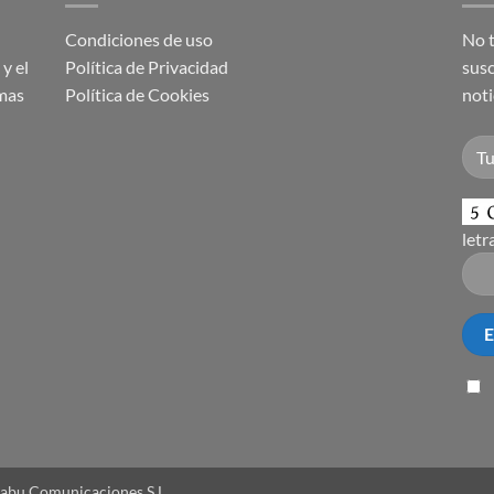
Condiciones de uso
No t
y el
Política de Privacidad
susc
imas
Política de Cookies
noti
letr
labu Comunicaciones S.L.