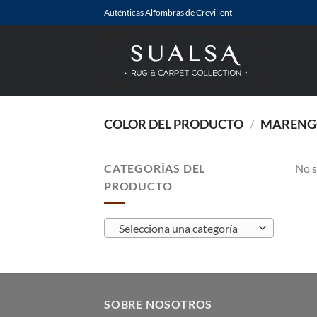
Saltar
Auténticas Alfombras de Crevillent
al
contenido
COLOR DEL PRODUCTO
/
MARENG
CATEGORÍAS DEL
No s
PRODUCTO
Selecciona una categoría
SOBRE NOSOTROS