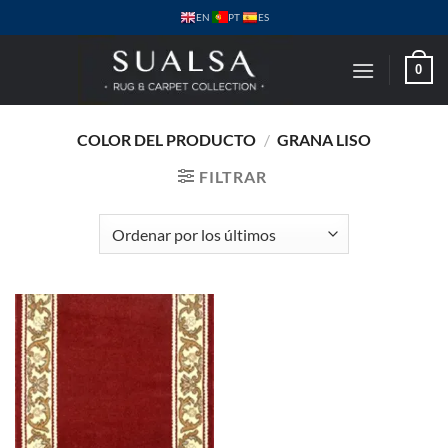
Saltar
PT
EN
ES
al
contenido
0
COLOR DEL PRODUCTO
/
GRANA LISO
FILTRAR