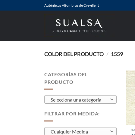
Saltar
Auténticas Alfombras de Crevillent
al
contenido
COLOR DEL PRODUCTO
/
1559
CATEGORÍAS DEL
PRODUCTO
Selecciona una categoría
FILTRAR POR MEDIDA:
BA
Cualquier Medida