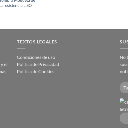
lfombra Moqueta de
ta resistencia LISO
TEXTOS LEGALES
SUS
Condiciones de uso
No t
y el
Política de Privacidad
susc
imas
Política de Cookies
noti
letr