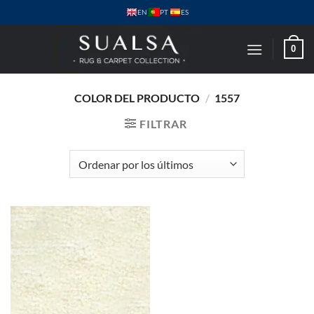
Saltar
PT
EN
ES
al
contenido
0
COLOR DEL PRODUCTO
/
1557
FILTRAR