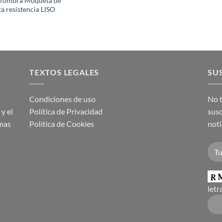
lfombra Moqueta de
ta resistencia LISO
TEXTOS LEGALES
SUS
Condiciones de uso
No t
y el
Política de Privacidad
susc
imas
Política de Cookies
noti
letr