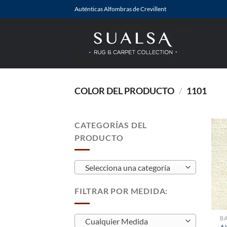
Saltar
Auténticas Alfombras de Crevillent
al
contenido
COLOR DEL PRODUCTO
/
1101
CATEGORÍAS DEL
PRODUCTO
Selecciona una categoría
FILTRAR POR MEDIDA:
BA
Cualquier Medida